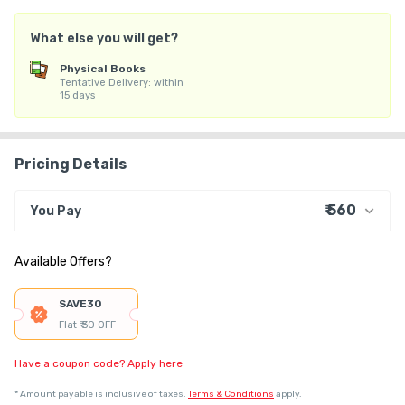
What else you will get?
Physical Books
Tentative Delivery: within
15 days
Pricing Details
₹ 560
You Pay
₹ 466
Course Price
Available Offers?
+ ₹ 84
G.S.T. (18%)
₹ 30
₹ 10
Platform Fee
SAVE30
Flat ₹ 30 OFF
Have a coupon code? Apply here
*
Amount payable is inclusive of taxes.
Terms & Conditions
apply.