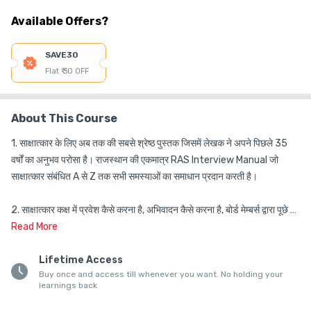
Available Offers?
SAVE30
Flat ₹ 30 OFF
About This Course
1. साक्षात्कार के लिए अब तक की सबसे श्रेष्ठ पुस्तक जिसमें लेखक ने अपने पिछले 35 
वर्षों का अनुभव परोसा है। राजस्थान की एकमात्र RAS Interview Manual जो 
साक्षात्कार संबंधित A से Z तक सभी समस्याओं का समाधान प्रदान करती है। 

2. साक्षात्कार कक्ष में प्रवेश कैसे करना है, अभिवादन कैसे करना है, बोर्ड मेम्बर्स द्वारा पूछे 
जाने वाले सवालों का जवाब कैसे देना है, अंत में वापिस उठकर कैसे आना है आदि सभी छोटी-
Read
More
छोटी बारीकियों को यह पुस्तक विद्यार्थी को सीखाने में सामर्थ्य/समर्थ रखती है। 

Lifetime Access
Buy once and access till whenever you want. No holding your
3. Interview Book में बताये गये सभी विषयों के अनुसार आप तैयारी करके साक्षात्कार 
learnings back
पेनल का सामना करते हैं, तो आपको सर्वश्रेष्ठ अंक मिलने की संभावना है। 
