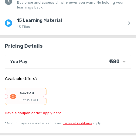
Buy once and access till whenever you want. No holding your
learnings back
15 Learning Material
15 Files
Pricing Details
₹ 380
You Pay
₹ 305
Course Price
Available Offers?
+ ₹ 10
Internet Handling Charges
+ ₹ 55
G.S.T. (18%)
SAVE30
₹ 30
₹ 10
Platform Fee
Flat ₹ 30 OFF
Have a coupon code? Apply here
*
Amount payable is inclusive of taxes.
Terms & Conditions
apply.