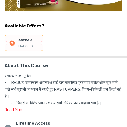
Available Offers?
SAVE30
Flat ₹ 30 OFF
About This Course
राजस्थान का भूगोल

•	RPSC व राजस्थान अधीनस्थ बोर्ड द्वारा संचालित प्रतियोगी परीक्षाओं में पूछे जाने 
वाले सभी प्रश्नों को ध्यान में रखते हुए RAS TOPPERS, विषय-विशेषज्ञों द्वारा लिखी गई 
है। 

•	मानचित्रों का विशेष ध्यान रखकर सभी टॉपिक्स को समझाया गया है। 

•	प्रत्येक टॉपिक्स के लिए नवीनतम आंकड़े, तथ्य, बेसिक कॉन्सेप्ट को ध्यान में रखा गया 
Read
More
है। 

Lifetime Access